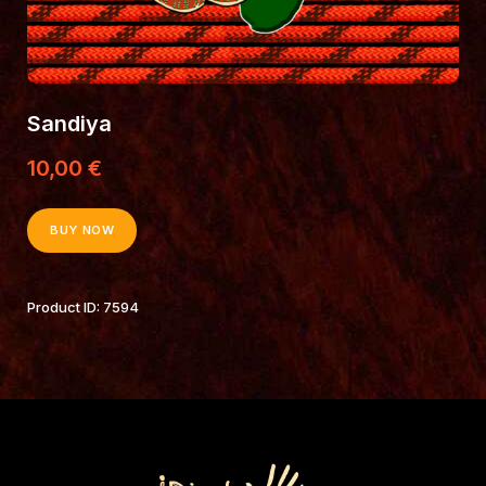
Sandiya
10
,
00
€
BUY NOW
Product ID:
7594