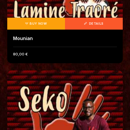
BUY NOW
DETAILS
Mounian
80
,
00
€