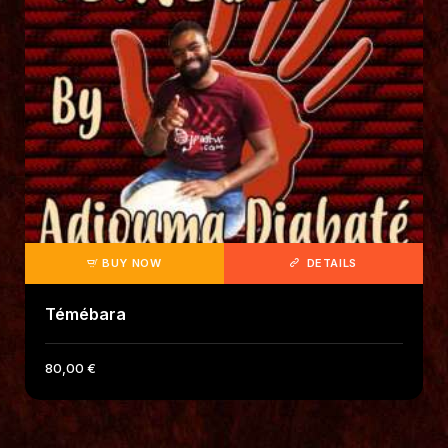
BUY NOW
DETAILS
Témébara
80
,
00
€