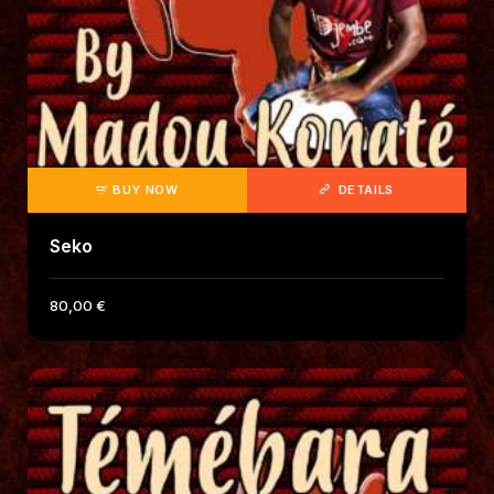
BUY NOW
DETAILS
Seko
80
,
00
€