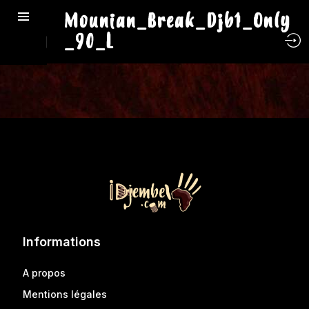
Mounian_Break_Djb1_Only
_90_L
Informations
A propos
Mentions légales