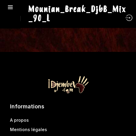
Mounian_Break_DjbB_Mix
_90_L
Informations
A propos
Mentions légales