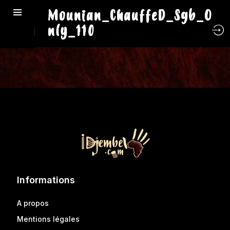
Mounian_ChauffeD_Sgb_O
nly_110
Informations
A propos
Mentions légales