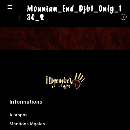
Mounian_End_Djb1_Only_1
30_R
Informations
A propos
Mentions légales