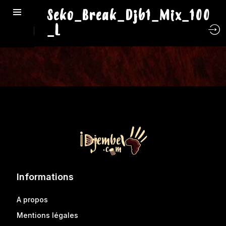
Seko_Break_Djb1_Mix_100
_L
Informations
A propos
Mentions légales