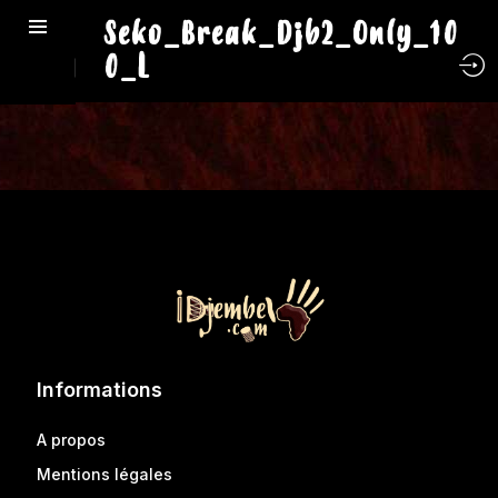
Seko_Break_Djb2_Only_10
0_L
Informations
A propos
Mentions légales