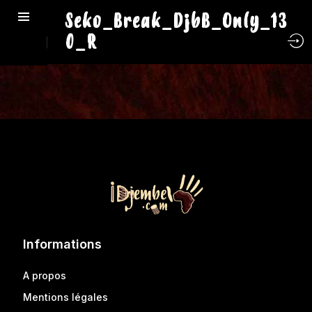
Seko_Break_DjbB_Only_13
0_R
Informations
A propos
Mentions légales