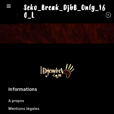
Seko_Break_DjbB_Only_16
0_L
Informations
A propos
Mentions légales