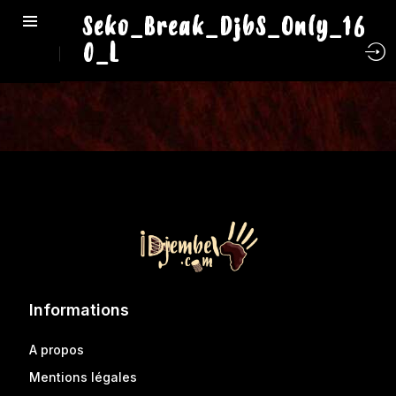
Seko_Break_DjbS_Only_16
0_L
Informations
A propos
Mentions légales