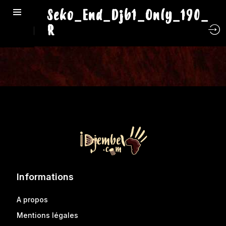
Seko_End_Djb1_Only_190_
R
Informations
A propos
Mentions légales