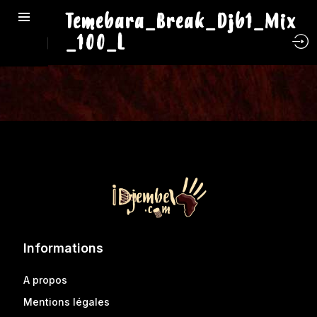
Temebara_Break_Djb1_Mix
_100_L
Informations
A propos
Mentions légales