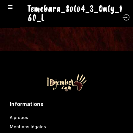
Temebara_Solo4_3_Only_1
60_L
Informations
A propos
Mentions légales